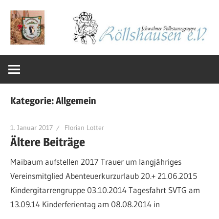
Zum
Inhalt
springen
Schwälmer
Volkstanzgrup
Kategorie:
Allgemein
Röllshausen
1. Januar 2017
Florian Lotter
Ältere Beiträge
e.V.
Maibaum aufstellen 2017 Trauer um langjähriges
Vereinsmitglied Abenteuerkurzurlaub 20.+ 21.06.2015
Kindergitarrengruppe 03.10.2014 Tagesfahrt SVTG am
13.09.14 Kinderferientag am 08.08.2014 in