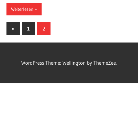
Weiterlesen
Beitragsnavigation
Vorherige
«
1
2
Beiträge
WordPress Theme: Wellington by ThemeZee.